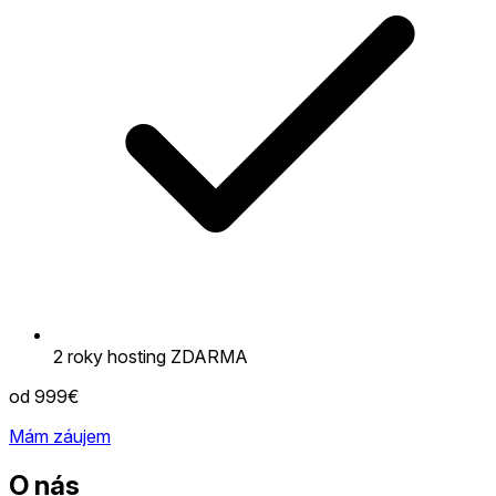
2 roky hosting ZDARMA
od 999€
Mám záujem
O nás