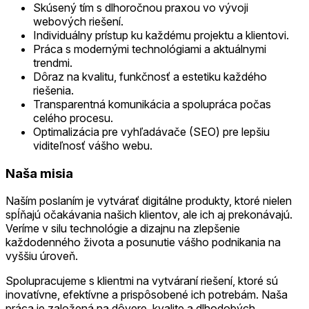
Skúsený tím s dlhoročnou praxou vo vývoji
webových riešení.
Individuálny prístup ku každému projektu a klientovi.
Práca s modernými technológiami a aktuálnymi
trendmi.
Dôraz na kvalitu, funkčnosť a estetiku každého
riešenia.
Transparentná komunikácia a spolupráca počas
celého procesu.
Optimalizácia pre vyhľadávače (SEO) pre lepšiu
viditeľnosť vášho webu.
Naša misia
Naším poslaním je vytvárať digitálne produkty, ktoré nielen
spĺňajú očakávania našich klientov, ale ich aj prekonávajú.
Veríme v silu technológie a dizajnu na zlepšenie
každodenného života a posunutie vášho podnikania na
vyššiu úroveň.
Spolupracujeme s klientmi na vytváraní riešení, ktoré sú
inovatívne, efektívne a prispôsobené ich potrebám. Naša
práca je založená na dôvere, kvalite a dlhodobých